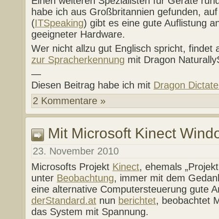
Einen weiteren Spezialisten für Geräte r
habe ich aus Großbritannien gefunden, au
(
ITSpeaking
) gibt es eine gute Auflistung 
geeigneter Hardware.
Wer nicht allzu gut Englisch spricht, findet
zur Spracherkennung
mit Dragon Naturally
—
Diesen Beitrag habe ich mit
Dragon Dictate
2 Kommentare »
Mit Microsoft Kinect Wind
23. November 2010
Microsofts Projekt
Kinect
, ehemals „Projekt
unter
Beobachtung
, immer mit dem Gedank
eine alternative Computersteuerung gute A
derStandard.at
nun
berichtet
, beobachtet 
das System mit Spannung.