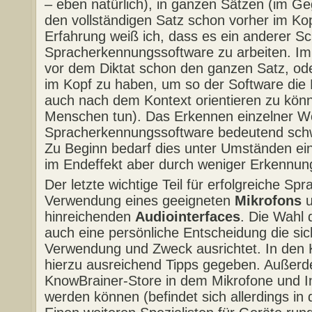
– eben natürlich), in ganzen Sätzen (im G
den vollständigen Satz schon vorher im Ko
Erfahrung weiß ich, dass es ein anderer Sch
Spracherkennungssoftware zu arbeiten. Im 
vor dem Diktat schon den ganzen Satz, ode
im Kopf zu haben, um so der Software die 
auch nach dem Kontext orientieren zu könn
Menschen tun). Das Erkennen einzelner Wört
Spracherkennungssoftware bedeutend schw
Zu Beginn bedarf dies unter Umständen eini
im Endeffekt aber durch weniger Erkennung
Der letzte wichtige Teil für erfolgreiche Sp
Verwendung eines geeigneten
Mikrofons
u
hinreichenden
Audiointerfaces
. Die Wahl 
auch eine persönliche Entscheidung die sic
Verwendung und Zweck ausrichtet. In den
hierzu ausreichend Tipps gegeben. Außerd
KnowBrainer-Store in dem Mikrofone und In
werden können (befindet sich allerdings in