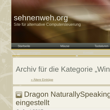
sehnenweh.org
Site für alternative Computersteuerung
Startseite
Mäuse
Tastaturen
Lesermeinungen
Kontakt
Archiv für die Kategorie „Wi
« Ältere Einträge
Dragon NaturallySpeakin
eingestellt