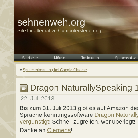
sehnenweh.org
Site für alternative Computersteuerung
Startseite
Mäuse
Tastaturen
Sprachsoftwa
«
Spracherkennung bei Google Chrome
Dragon NaturallySpeaking 
22. Juli 2013
Bis zum 31. Juli 2013 gibt es auf Amazon die
Spracherkennungssoftware
Dragon Natural
vergünstigt
! Schnell zugreifen, wer überlegt!
Danke an
Clemens
!