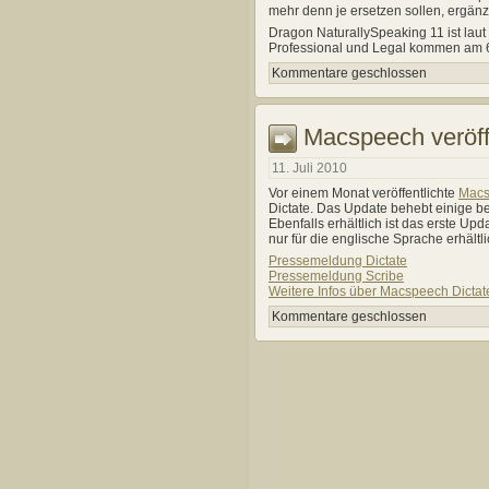
mehr denn je ersetzen sollen, ergän
Dragon NaturallySpeaking 11 ist laut
Professional und Legal kommen am 6
Kommentare geschlossen
Macspeech veröffe
11. Juli 2010
Vor einem Monat veröffentlichte
Macs
Dictate. Das Update behebt einige be
Ebenfalls erhältlich ist das erste Up
nur für die englische Sprache erhältlic
Pressemeldung Dictate
Pressemeldung Scribe
Weitere Infos über Macspeech Dictat
Kommentare geschlossen