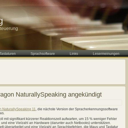
g
steuerung
Tastaturen
Sprachsoftware
Links
Lesermeinungen
ragon NaturallySpeaking angekündigt
 NaturallySpeaking 11
, die nächste Version der Spracherkennungssoftware
ws.
oll mit signifikant kürzerer Reaktionszeit aufwarten, um 15 % weniger Fehler
 und eine Vielzahl an Hardware (darunter auch Netbooks) unterstützen.
tt überarbeitet und eine Vielzahl an Sprachbefehlen, die Maus und Tastatur