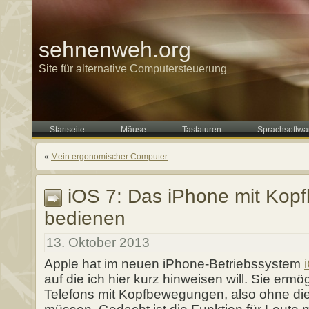
sehnenweh.org
Site für alternative Computersteuerung
Startseite
Mäuse
Tastaturen
Sprachsoftwa
«
Mein ergonomischer Computer
iOS 7: Das iPhone mit Ko
bedienen
13. Oktober 2013
Apple hat im neuen iPhone-Betriebssystem
auf die ich hier kurz hinweisen will. Sie erm
Telefons mit Kopfbewegungen, also ohne d