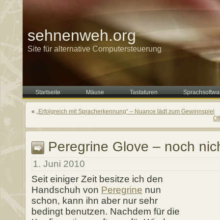
sehnenweh.org
Site für alternative Computersteuerung
Startseite
Mäuse
Tastaturen
Sprachsoftwa
«
„Erfolgreich mit Spracherkennung“ – Nuance lädt zum Gewinnspiel
Of
Peregrine Glove – noch nich
1. Juni 2010
Seit einiger Zeit besitze ich den
Handschuh von
Peregrine
nun
schon, kann ihn aber nur sehr
bedingt benutzen. Nachdem für die